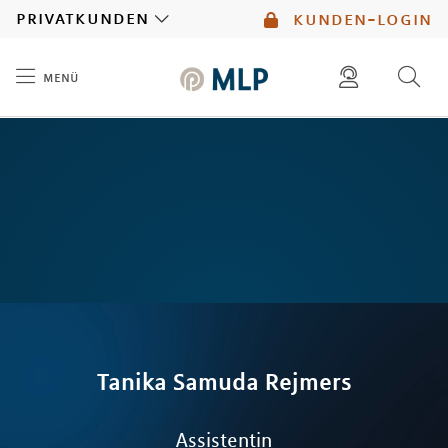
MLP
privatkunden
kunden-login
menü
Inhalt
diese website durchsuchen
mlp berater finden
Tanika Samuda
Rejmers
Assistentin