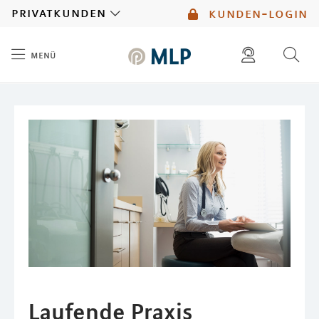
MLP
privatkunden
kunden-login
menü
Inhalt
diese website durchsuchen
mlp berater finden
Laufende Praxis