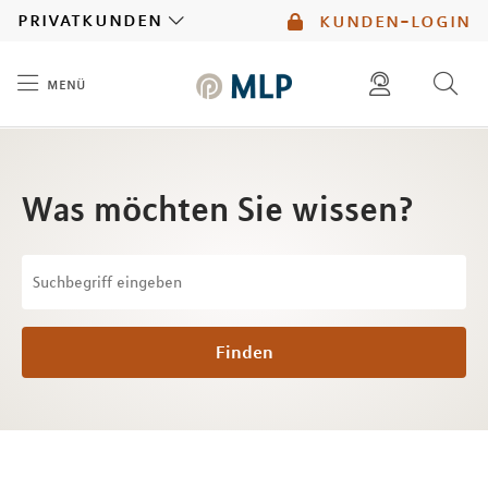
MLP
privatkunden
kunden-login
menü
Inhalt
diese website durchsuchen
mlp berater finden
Was möchten Sie wissen?
Finden