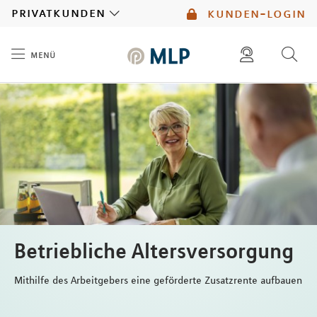
MLP
privatkunden
kunden-login
menü
Inhalt
diese website durchsuchen
mlp berater finden
Betriebliche Altersversorgung
Mithilfe des Arbeitgebers eine geförderte Zusatzrente aufbauen