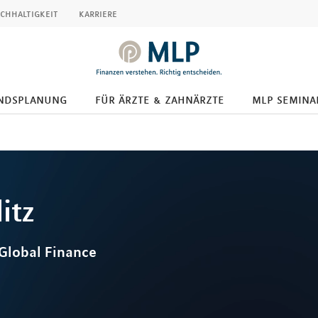
chhaltigkeit
karriere
ndsplanung
für ärzte & zahnärzte
mlp semina
itz
 Global Finance