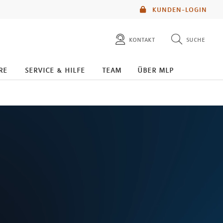
KUNDEN-LOGIN
kontakt
suche
diese website durchsuchen
re
service & hilfe
team
über mlp
mlp berater finden