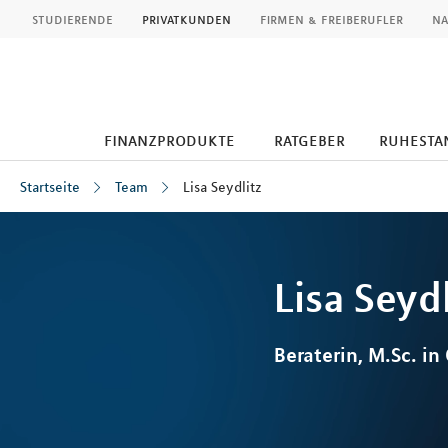
MLP
studierende
privatkunden
firmen & freiberufler
na
finanzprodukte
ratgeber
ruhesta
Startseite
Team
Lisa Seydlitz
Inhalt
Lisa
Seydl
Beraterin, M.Sc. in