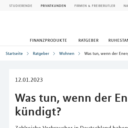
MLP
studierende
privatkunden
firmen & freiberufler
na
finanzprodukte
ratgeber
ruhesta
Startseite
Ratgeber
Wohnen
Was tun, wenn der Ener
Inhalt
12.01.2023
Was tun, wenn der En
kündigt?