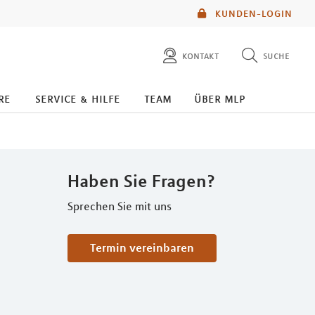
KUNDEN-LOGIN
kontakt
suche
diese website durchsuchen
re
service & hilfe
team
über mlp
mlp berater finden
Haben Sie Fragen?
Sprechen Sie mit uns
Termin vereinbaren