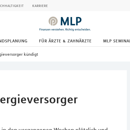
chhaltigkeit
karriere
ndsplanung
für ärzte & zahnärzte
mlp semina
gieversorger kündigt
ergieversorger