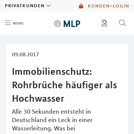
MLP
privatkunden
kunden-login
menü
Inhalt
diese website durchsuchen
mlp berater finden
09.08.2017
Immobilienschutz:
Rohrbrüche häufiger als
Hochwasser
Alle 30 Sekunden entsteht in
Deutschland ein Leck in einer
Wasserleitung. Was bei