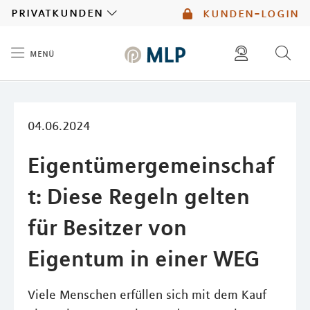
MLP
privatkunden
kunden-login
menü
Inhalt
diese website durchsuchen
mlp berater finden
04.06.2024
Eigentümergemeinschaf
t: Diese Regeln gelten
für Besitzer von
Eigentum in einer WEG
Viele Menschen erfüllen sich mit dem Kauf