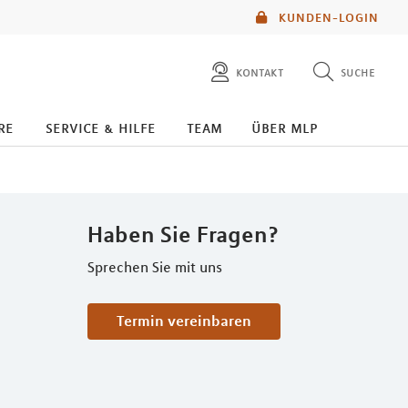
KUNDEN-LOGIN
kontakt
suche
diese website durchsuchen
re
service & hilfe
team
über mlp
mlp berater finden
Haben Sie Fragen?
Sprechen Sie mit uns
Termin vereinbaren