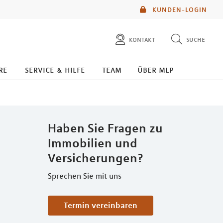
KUNDEN-LOGIN
kontakt
suche
diese website durchsuchen
re
service & hilfe
team
über mlp
mlp berater finden
Haben Sie Fragen zu
Immobilien und
Versicherungen?
Sprechen Sie mit uns
Termin vereinbaren