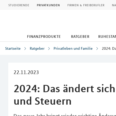
MLP
studierende
privatkunden
firmen & freiberufler
na
finanzprodukte
ratgeber
ruhesta
Startseite
Ratgeber
Privatleben und Familie
2024: Da
Inhalt
22.11.2023
2024: Das ändert sic
und Steuern