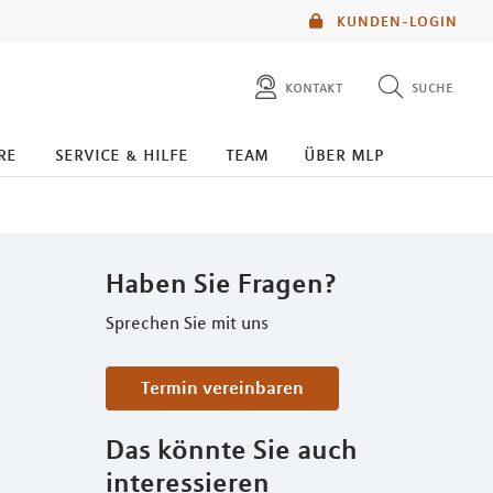
KUNDEN-LOGIN
kontakt
suche
diese website durchsuchen
re
service & hilfe
team
über mlp
mlp berater finden
Haben Sie Fragen?
Sprechen Sie mit uns
Termin vereinbaren
Das könnte Sie auch
interessieren