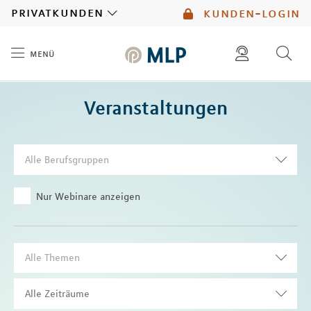
MLP
privatkunden
kunden-login
menü
Inhalt
diese website durchsuchen
Veranstaltungen
mlp berater finden
Alle Berufsgruppen
Nur Webinare anzeigen
Alle Themen